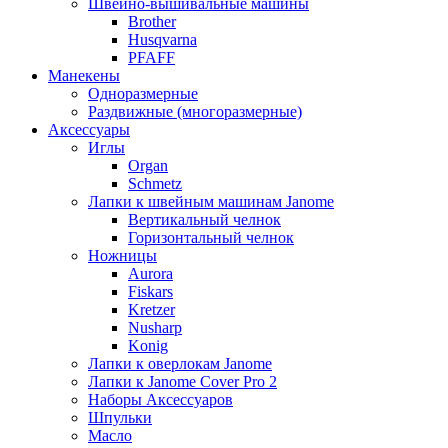
Швейно-вышивальные машины
Brother
Husqvarna
PFAFF
Манекены
Одноразмерные
Раздвижные (многоразмерные)
Аксессуары
Иглы
Organ
Schmetz
Лапки к швейным машинам Janome
Вертикальный челнок
Горизонтальный челнок
Ножницы
Aurora
Fiskars
Kretzer
Nusharp
Konig
Лапки к оверлокам Janome
Лапки к Janome Cover Pro 2
Наборы Аксессуаров
Шпульки
Масло