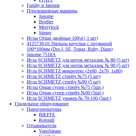
Family и Janome
Плоскошовные машины
Janome
Brother
Merrylock
Singer
Иглы Organ двойные 100\4 ( 1 шт)
4125738-01 Пяльцы круглые с пружиной
100*100мм (Des I, SE, Topaz, Ruby, Diam)
Janome 7518A
Игла SCHMETZ для ниток металлик № 80 (5 шт)
Игла SCHMETZ для ниток металлик № 90 (5 шт)
Игла SCHMETZ микротекс (2х60, 2х70, 1х80)
Игла SCHMETZ стрейч №75 (5 шт)
Игла SCHMETZ стрейч №90 (5 шт)
Иглы Organ супер стрейч №75 (5шт.)
Иглы Organ супер стрейч №90 (5шт.)
Игла SCHMETZ универ.№ 70-100 (5шт.)
Гладильное оборудование
Парогенераторы
BIEFFE
Rotondi
Отпариватели
VapoSteam