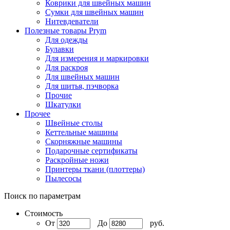
Коврики для швейных машин
Сумки для швейных машин
Нитевдеватели
Полезные товары Prym
Для одежды
Булавки
Для измерения и маркировки
Для раскроя
Для швейных машин
Для шитья, пэчворка
Прочие
Шкатулки
Прочее
Швейные столы
Кеттельные машины
Скорняжные машины
Подарочные сертификаты
Раскройные ножи
Принтеры ткани (плоттеры)
Пылесосы
Поиск по параметрам
Стоимость
От
До
руб.