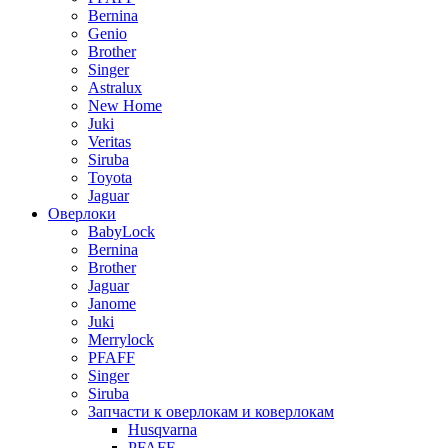
Bernina
Genio
Brother
Singer
Astralux
New Home
Juki
Veritas
Siruba
Toyota
Jaguar
Оверлоки
BabyLock
Bernina
Brother
Jaguar
Janome
Juki
Merrylock
PFAFF
Singer
Siruba
Запчасти к оверлокам и коверлокам
Husqvarna
PFAFF