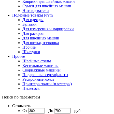
Коврики для швейных машин
Сумки для швейных машин
Нитевдеватели
Полезные товары Prym
Для одежды
Булавки
Для измерения и маркировки
Для раскроя
Для швейных машин
Для шитья, пэчворка
Прочие
Шкатулки
Прочее
Швейные столы
Кеттельные машины
Скорняжные машины
Подарочные сертификаты
Раскройные ножи
Принтеры ткани (плоттеры)
Пылесосы
Поиск по параметрам
Стоимость
От
До
руб.