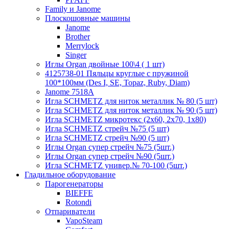
Family и Janome
Плоскошовные машины
Janome
Brother
Merrylock
Singer
Иглы Organ двойные 100\4 ( 1 шт)
4125738-01 Пяльцы круглые с пружиной
100*100мм (Des I, SE, Topaz, Ruby, Diam)
Janome 7518A
Игла SCHMETZ для ниток металлик № 80 (5 шт)
Игла SCHMETZ для ниток металлик № 90 (5 шт)
Игла SCHMETZ микротекс (2х60, 2х70, 1х80)
Игла SCHMETZ стрейч №75 (5 шт)
Игла SCHMETZ стрейч №90 (5 шт)
Иглы Organ супер стрейч №75 (5шт.)
Иглы Organ супер стрейч №90 (5шт.)
Игла SCHMETZ универ.№ 70-100 (5шт.)
Гладильное оборудование
Парогенераторы
BIEFFE
Rotondi
Отпариватели
VapoSteam