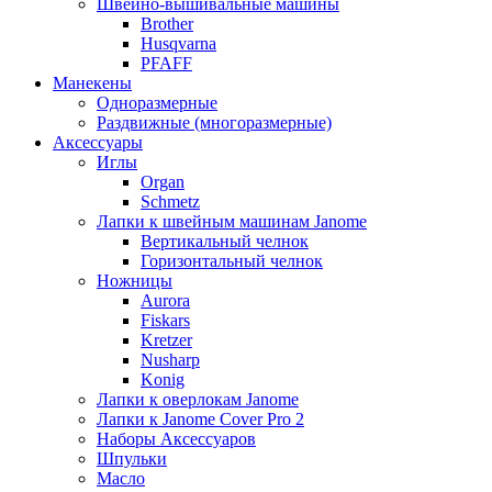
Швейно-вышивальные машины
Brother
Husqvarna
PFAFF
Манекены
Одноразмерные
Раздвижные (многоразмерные)
Аксессуары
Иглы
Organ
Schmetz
Лапки к швейным машинам Janome
Вертикальный челнок
Горизонтальный челнок
Ножницы
Aurora
Fiskars
Kretzer
Nusharp
Konig
Лапки к оверлокам Janome
Лапки к Janome Cover Pro 2
Наборы Аксессуаров
Шпульки
Масло