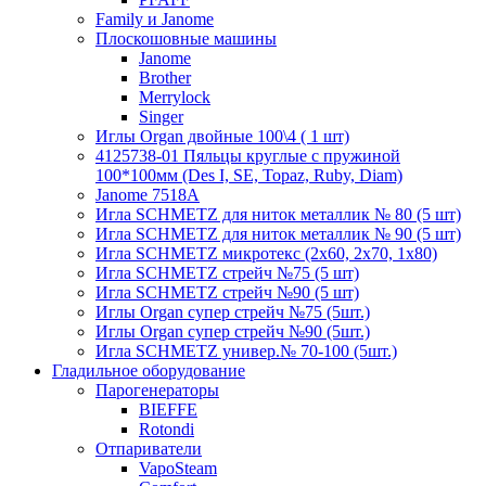
Family и Janome
Плоскошовные машины
Janome
Brother
Merrylock
Singer
Иглы Organ двойные 100\4 ( 1 шт)
4125738-01 Пяльцы круглые с пружиной
100*100мм (Des I, SE, Topaz, Ruby, Diam)
Janome 7518A
Игла SCHMETZ для ниток металлик № 80 (5 шт)
Игла SCHMETZ для ниток металлик № 90 (5 шт)
Игла SCHMETZ микротекс (2х60, 2х70, 1х80)
Игла SCHMETZ стрейч №75 (5 шт)
Игла SCHMETZ стрейч №90 (5 шт)
Иглы Organ супер стрейч №75 (5шт.)
Иглы Organ супер стрейч №90 (5шт.)
Игла SCHMETZ универ.№ 70-100 (5шт.)
Гладильное оборудование
Парогенераторы
BIEFFE
Rotondi
Отпариватели
VapoSteam