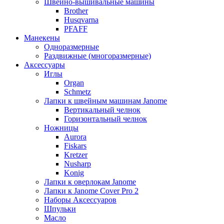
Швейно-вышивальные машины
Brother
Husqvarna
PFAFF
Манекены
Одноразмерные
Раздвижные (многоразмерные)
Аксессуары
Иглы
Organ
Schmetz
Лапки к швейным машинам Janome
Вертикальный челнок
Горизонтальный челнок
Ножницы
Aurora
Fiskars
Kretzer
Nusharp
Konig
Лапки к оверлокам Janome
Лапки к Janome Cover Pro 2
Наборы Аксессуаров
Шпульки
Масло