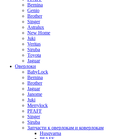
Bernina
Genio
Brother
Singer
Astralux
New Home
Juki
Veritas
Siruba
Toyota
Jaguar
Оверлоки
BabyLock
Bernina
Brother
Jaguar
Janome
Juki
Merrylock
PFAFF
Singer
Siruba
Запчасти к оверлокам и коверлокам
Husqvarna
PFAFF