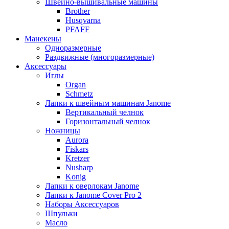
Швейно-вышивальные машины
Brother
Husqvarna
PFAFF
Манекены
Одноразмерные
Раздвижные (многоразмерные)
Аксессуары
Иглы
Organ
Schmetz
Лапки к швейным машинам Janome
Вертикальный челнок
Горизонтальный челнок
Ножницы
Aurora
Fiskars
Kretzer
Nusharp
Konig
Лапки к оверлокам Janome
Лапки к Janome Cover Pro 2
Наборы Аксессуаров
Шпульки
Масло