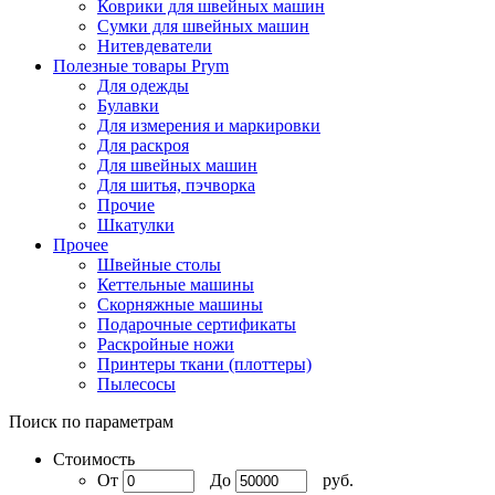
Коврики для швейных машин
Сумки для швейных машин
Нитевдеватели
Полезные товары Prym
Для одежды
Булавки
Для измерения и маркировки
Для раскроя
Для швейных машин
Для шитья, пэчворка
Прочие
Шкатулки
Прочее
Швейные столы
Кеттельные машины
Скорняжные машины
Подарочные сертификаты
Раскройные ножи
Принтеры ткани (плоттеры)
Пылесосы
Поиск по параметрам
Стоимость
От
До
руб.