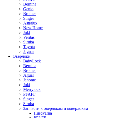
Bernina
Genio
Brother
Singer
Astralux
New Home
Juki
Veritas
Siruba
Toyota
Jaguar
Оверлоки
BabyLock
Bernina
Brother
Jaguar
Janome
Juki
Merrylock
PFAFF
Singer
Siruba
Запчасти к оверлокам и коверлокам
Husqvarna
PFAFF