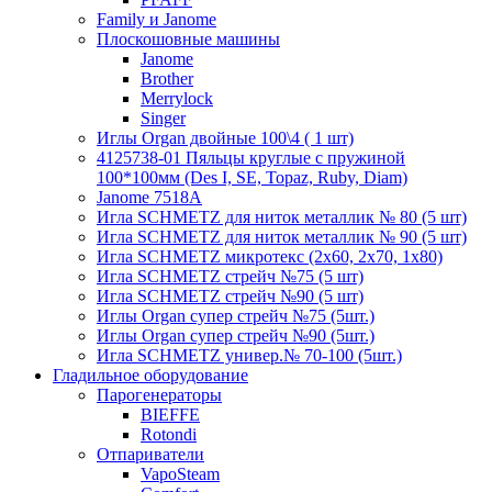
Family и Janome
Плоскошовные машины
Janome
Brother
Merrylock
Singer
Иглы Organ двойные 100\4 ( 1 шт)
4125738-01 Пяльцы круглые с пружиной
100*100мм (Des I, SE, Topaz, Ruby, Diam)
Janome 7518A
Игла SCHMETZ для ниток металлик № 80 (5 шт)
Игла SCHMETZ для ниток металлик № 90 (5 шт)
Игла SCHMETZ микротекс (2х60, 2х70, 1х80)
Игла SCHMETZ стрейч №75 (5 шт)
Игла SCHMETZ стрейч №90 (5 шт)
Иглы Organ супер стрейч №75 (5шт.)
Иглы Organ супер стрейч №90 (5шт.)
Игла SCHMETZ универ.№ 70-100 (5шт.)
Гладильное оборудование
Парогенераторы
BIEFFE
Rotondi
Отпариватели
VapoSteam