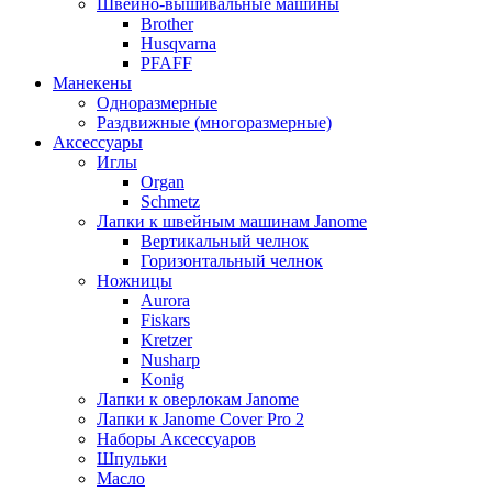
Швейно-вышивальные машины
Brother
Husqvarna
PFAFF
Манекены
Одноразмерные
Раздвижные (многоразмерные)
Аксессуары
Иглы
Organ
Schmetz
Лапки к швейным машинам Janome
Вертикальный челнок
Горизонтальный челнок
Ножницы
Aurora
Fiskars
Kretzer
Nusharp
Konig
Лапки к оверлокам Janome
Лапки к Janome Cover Pro 2
Наборы Аксессуаров
Шпульки
Масло