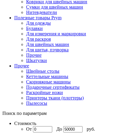
Коврики для швейных машин
Сумки для швейных машин
Нитевдеватели
Полезные товары Prym
Для одежды
Булавки
Для измерения и маркировки
Для раскроя
Для швейных машин
Для шитья, пэчворка
Прочие
Шкатулки
Прочее
Швейные столы
Кеттельные машины
Скорняжные машины
Подарочные сертификаты
Раскройные ножи
Принтеры ткани (плоттеры)
Пылесосы
Поиск по параметрам
Стоимость
От
До
руб.