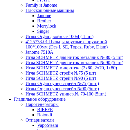
Family и Janome
Плоскошовные машины
Janome
Brother
Merrylock
Singer
Иглы Organ двойные 100\4 ( 1 шт)
4125738-01 Пяльцы круглые с пружиной
100*100мм (Des I, SE, Topaz, Ruby, Diam)
Janome 7518A
Игла SCHMETZ для ниток металлик № 80 (5 шт)
Игла SCHMETZ для ниток металлик № 90 (5 шт)
Игла SCHMETZ микротекс (2х60, 2х70, 1х80)
Игла SCHMETZ стрейч №75 (5 шт)
Игла SCHMETZ стрейч №90 (5 шт)
Иглы Organ супер стрейч №75 (5шт.)
Иглы Organ супер стрейч №90 (5шт.)
Игла SCHMETZ универ.№ 70-100 (5шт.)
Гладильное оборудование
Парогенераторы
BIEFFE
Rotondi
Отпариватели
VapoSteam