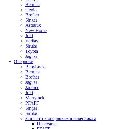
Bernina
Genio
Brother
Singer
Astralux
New Home
Juki
Veritas
Siruba
Toyota
Jaguar
Оверлоки
BabyLock
Bernina
Brother
Jaguar
Janome
Juki
Merrylock
PFAFF
Singer
Siruba
Запчасти к оверлокам и коверлокам
Husqvarna
PFAFF