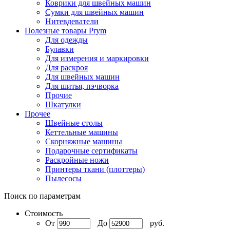
Коврики для швейных машин
Сумки для швейных машин
Нитевдеватели
Полезные товары Prym
Для одежды
Булавки
Для измерения и маркировки
Для раскроя
Для швейных машин
Для шитья, пэчворка
Прочие
Шкатулки
Прочее
Швейные столы
Кеттельные машины
Скорняжные машины
Подарочные сертификаты
Раскройные ножи
Принтеры ткани (плоттеры)
Пылесосы
Поиск по параметрам
Стоимость
От
До
руб.