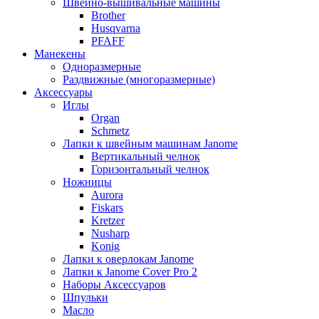
Швейно-вышивальные машины
Brother
Husqvarna
PFAFF
Манекены
Одноразмерные
Раздвижные (многоразмерные)
Аксессуары
Иглы
Organ
Schmetz
Лапки к швейным машинам Janome
Вертикальный челнок
Горизонтальный челнок
Ножницы
Aurora
Fiskars
Kretzer
Nusharp
Konig
Лапки к оверлокам Janome
Лапки к Janome Cover Pro 2
Наборы Аксессуаров
Шпульки
Масло