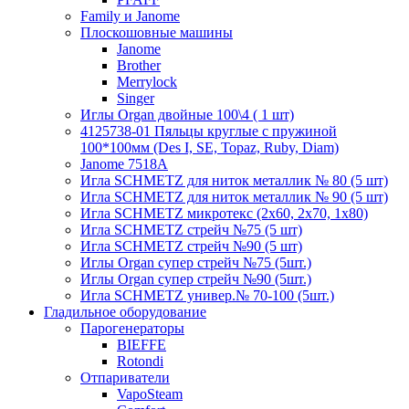
Family и Janome
Плоскошовные машины
Janome
Brother
Merrylock
Singer
Иглы Organ двойные 100\4 ( 1 шт)
4125738-01 Пяльцы круглые с пружиной
100*100мм (Des I, SE, Topaz, Ruby, Diam)
Janome 7518A
Игла SCHMETZ для ниток металлик № 80 (5 шт)
Игла SCHMETZ для ниток металлик № 90 (5 шт)
Игла SCHMETZ микротекс (2х60, 2х70, 1х80)
Игла SCHMETZ стрейч №75 (5 шт)
Игла SCHMETZ стрейч №90 (5 шт)
Иглы Organ супер стрейч №75 (5шт.)
Иглы Organ супер стрейч №90 (5шт.)
Игла SCHMETZ универ.№ 70-100 (5шт.)
Гладильное оборудование
Парогенераторы
BIEFFE
Rotondi
Отпариватели
VapoSteam