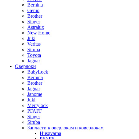
Bernina
Genio
Brother
Singer
Astralux
New Home
Juki
Veritas
Siruba
Toyota
Jaguar
Оверлоки
BabyLock
Bernina
Brother
Jaguar
Janome
Juki
Merrylock
PFAFF
Singer
Siruba
Запчасти к оверлокам и коверлокам
Husqvarna
PFAFF