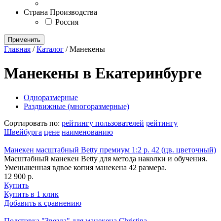
Страна Производства
Россия
Применить
Главная
/
Каталог
/
Манекены
Манекены в Екатеринбурге
Одноразмерные
Раздвижные (многоразмерные)
Сортировать по:
рейтингу пользователей
рейтингу
Швейбурга
цене
наименованию
Манекен масштабный Betty премиум 1:2 р. 42 (цв. цветочный)
Масштабный манекен Betty для метода наколки и обучения.
Уменьшенная вдвое копия манекена 42 размера.
12 900 р.
Купить
Купить в 1 клик
Добавить к сравнению
Подставка "Звезда" для манекена Christina