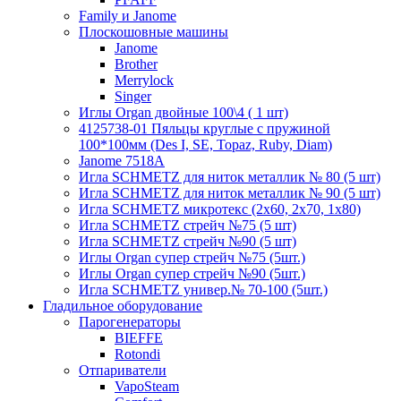
Family и Janome
Плоскошовные машины
Janome
Brother
Merrylock
Singer
Иглы Organ двойные 100\4 ( 1 шт)
4125738-01 Пяльцы круглые с пружиной
100*100мм (Des I, SE, Topaz, Ruby, Diam)
Janome 7518A
Игла SCHMETZ для ниток металлик № 80 (5 шт)
Игла SCHMETZ для ниток металлик № 90 (5 шт)
Игла SCHMETZ микротекс (2х60, 2х70, 1х80)
Игла SCHMETZ стрейч №75 (5 шт)
Игла SCHMETZ стрейч №90 (5 шт)
Иглы Organ супер стрейч №75 (5шт.)
Иглы Organ супер стрейч №90 (5шт.)
Игла SCHMETZ универ.№ 70-100 (5шт.)
Гладильное оборудование
Парогенераторы
BIEFFE
Rotondi
Отпариватели
VapoSteam