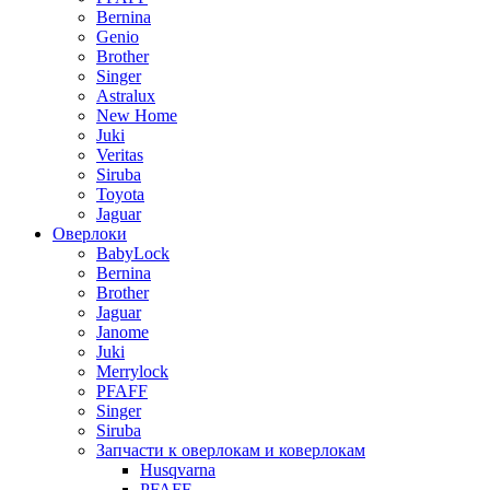
Bernina
Genio
Brother
Singer
Astralux
New Home
Juki
Veritas
Siruba
Toyota
Jaguar
Оверлоки
BabyLock
Bernina
Brother
Jaguar
Janome
Juki
Merrylock
PFAFF
Singer
Siruba
Запчасти к оверлокам и коверлокам
Husqvarna
PFAFF