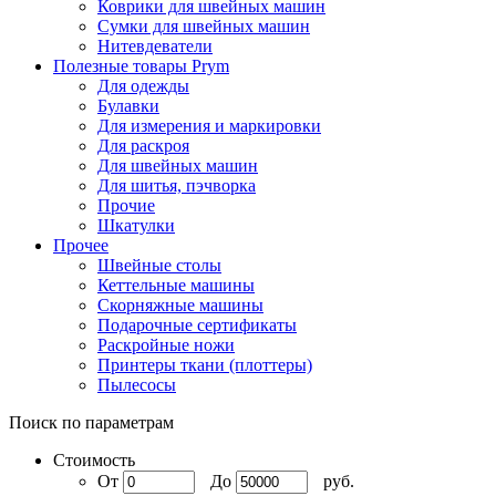
Коврики для швейных машин
Сумки для швейных машин
Нитевдеватели
Полезные товары Prym
Для одежды
Булавки
Для измерения и маркировки
Для раскроя
Для швейных машин
Для шитья, пэчворка
Прочие
Шкатулки
Прочее
Швейные столы
Кеттельные машины
Скорняжные машины
Подарочные сертификаты
Раскройные ножи
Принтеры ткани (плоттеры)
Пылесосы
Поиск по параметрам
Стоимость
От
До
руб.