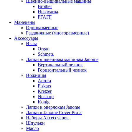
Швейно-вышивальные машины
Brother
Husqvarna
PFAFF
Манекены
Одноразмерные
Раздвижные (многоразмерные)
Аксессуары
Иглы
Organ
Schmetz
Лапки к швейным машинам Janome
Вертикальный челнок
Горизонтальный челнок
Ножницы
Aurora
Fiskars
Kretzer
Nusharp
Konig
Лапки к оверлокам Janome
Лапки к Janome Cover Pro 2
Наборы Аксессуаров
Шпульки
Масло