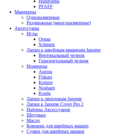
Husqvarna
PFAFF
Манекены
Одноразмерные
Раздвижные (многоразмерные)
Аксессуары
Иглы
Organ
Schmetz
Лапки к швейным машинам Janome
Вертикальный челнок
Горизонтальный челнок
Ножницы
Aurora
Fiskars
Kretzer
Nusharp
Konig
Лапки к оверлокам Janome
Лапки к Janome Cover Pro 2
Наборы Аксессуаров
Шпульки
Масло
Коврики для швейных машин
Сумки для швейных машин