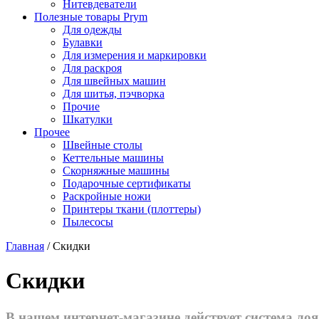
Нитевдеватели
Полезные товары Prym
Для одежды
Булавки
Для измерения и маркировки
Для раскроя
Для швейных машин
Для шитья, пэчворка
Прочие
Шкатулки
Прочее
Швейные столы
Кеттельные машины
Скорняжные машины
Подарочные сертификаты
Раскройные ножи
Принтеры ткани (плоттеры)
Пылесосы
Главная
/
Скидки
Скидки
В нашем интернет-магазине действует система ло