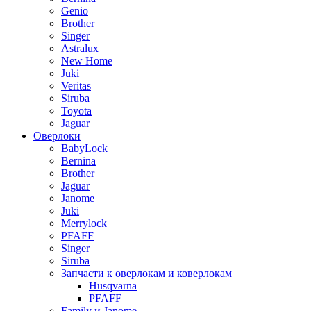
Genio
Brother
Singer
Astralux
New Home
Juki
Veritas
Siruba
Toyota
Jaguar
Оверлоки
BabyLock
Bernina
Brother
Jaguar
Janome
Juki
Merrylock
PFAFF
Singer
Siruba
Запчасти к оверлокам и коверлокам
Husqvarna
PFAFF
Family и Janome