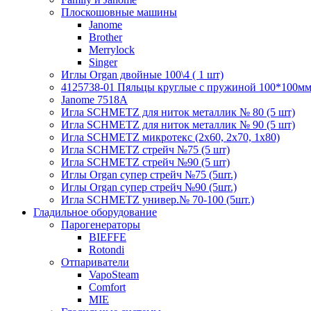
Плоскошовные машины
Janome
Brother
Merrylock
Singer
Иглы Organ двойные 100\4 ( 1 шт)
4125738-01 Пяльцы круглые с пружиной 100*100мм (
Janome 7518A
Игла SCHMETZ для ниток металлик № 80 (5 шт)
Игла SCHMETZ для ниток металлик № 90 (5 шт)
Игла SCHMETZ микротекс (2х60, 2х70, 1х80)
Игла SCHMETZ стрейч №75 (5 шт)
Игла SCHMETZ стрейч №90 (5 шт)
Иглы Organ супер стрейч №75 (5шт.)
Иглы Organ супер стрейч №90 (5шт.)
Игла SCHMETZ универ.№ 70-100 (5шт.)
Гладильное оборудование
Парогенераторы
BIEFFE
Rotondi
Отпариватели
VapoSteam
Comfort
MIE