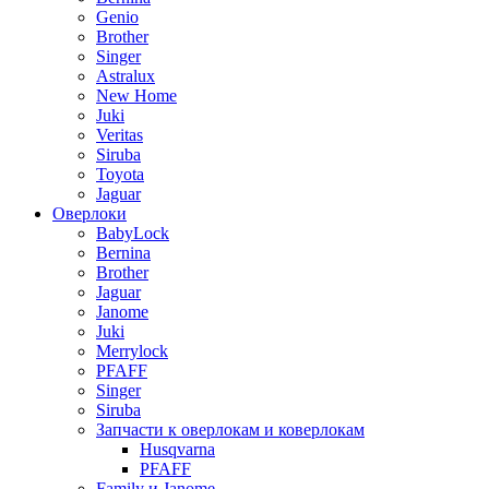
Genio
Brother
Singer
Astralux
New Home
Juki
Veritas
Siruba
Toyota
Jaguar
Оверлоки
BabyLock
Bernina
Brother
Jaguar
Janome
Juki
Merrylock
PFAFF
Singer
Siruba
Запчасти к оверлокам и коверлокам
Husqvarna
PFAFF
Family и Janome