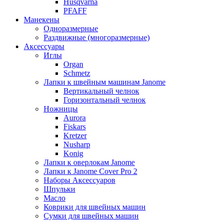
Husqvarna
PFAFF
Манекены
Одноразмерные
Раздвижные (многоразмерные)
Аксессуары
Иглы
Organ
Schmetz
Лапки к швейным машинам Janome
Вертикальный челнок
Горизонтальный челнок
Ножницы
Aurora
Fiskars
Kretzer
Nusharp
Konig
Лапки к оверлокам Janome
Лапки к Janome Cover Pro 2
Наборы Аксессуаров
Шпульки
Масло
Коврики для швейных машин
Сумки для швейных машин