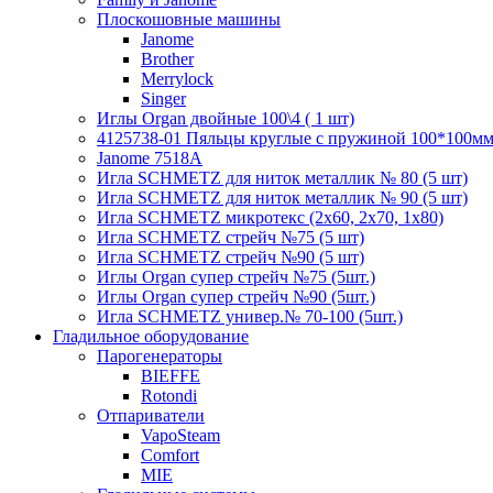
Плоскошовные машины
Janome
Brother
Merrylock
Singer
Иглы Organ двойные 100\4 ( 1 шт)
4125738-01 Пяльцы круглые с пружиной 100*100мм (
Janome 7518A
Игла SCHMETZ для ниток металлик № 80 (5 шт)
Игла SCHMETZ для ниток металлик № 90 (5 шт)
Игла SCHMETZ микротекс (2х60, 2х70, 1х80)
Игла SCHMETZ стрейч №75 (5 шт)
Игла SCHMETZ стрейч №90 (5 шт)
Иглы Organ супер стрейч №75 (5шт.)
Иглы Organ супер стрейч №90 (5шт.)
Игла SCHMETZ универ.№ 70-100 (5шт.)
Гладильное оборудование
Парогенераторы
BIEFFE
Rotondi
Отпариватели
VapoSteam
Comfort
MIE